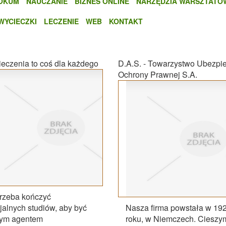
OKUM
NAUCZANIE
BIZNES ONLINE
NARZĘDZIA WARSZTATO
WYCIECZKI
LECZENIE
WEB
KONTAKT
eczenia to coś dla każdego
D.A.S. - Towarzystwo Ubezpi
Ochrony Prawnej S.A.
trzeba kończyć
jalnych studiów, aby być
Nasza firma powstała w 19
rym agentem
roku, w Niemczech. Cieszy