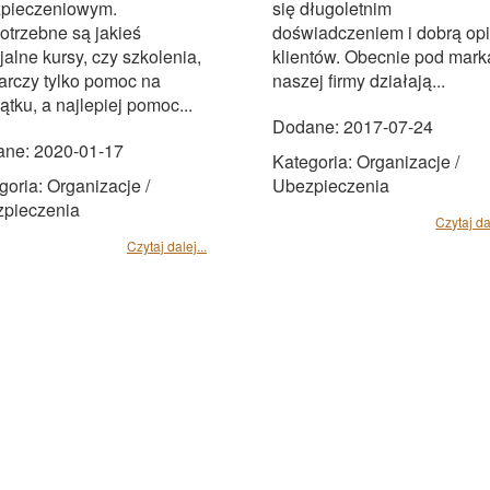
pieczeniowym.
się długoletnim
otrzebne są jakieś
doświadczeniem i dobrą opi
jalne kursy, czy szkolenia,
klientów. Obecnie pod mark
arczy tylko pomoc na
naszej firmy działają...
ątku, a najlepiej pomoc...
Dodane: 2017-07-24
ne: 2020-01-17
Kategoria: Organizacje /
goria: Organizacje /
Ubezpieczenia
pieczenia
Czytaj dal
Czytaj dalej...