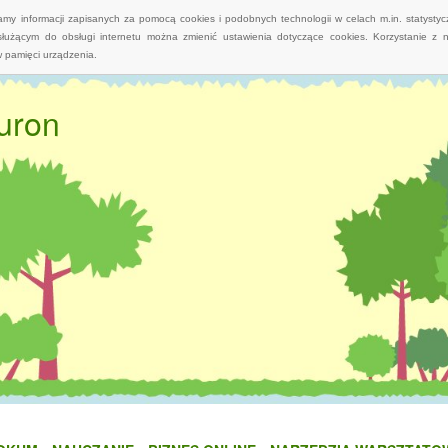
wamy informacji zapisanych za pomocą cookies i podobnych technologii w celach m.in. statyst
służącym do obsługi internetu można zmienić ustawienia dotyczące cookies. Korzystanie z 
 pamięci urządzenia.
uron