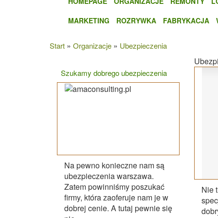
HOMEPAGE
ORGANIZACJE
REMONTY
L
MARKETING
ROZRYWKA
FABRYKACJA
»
»
Start
Organizacje
Ubezpieczenia
Ubezpi
Szukamy dobrego ubezpieczenia
Na pewno konieczne nam są
ubezpieczenia warszawa.
Zatem powinniśmy poszukać
Nie 
firmy, która zaoferuje nam je w
spec
dobrej cenie. A tutaj pewnie się
dob