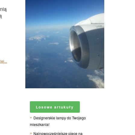
nią
ą
ej...
Losowe artukuły
Designerskie lampy do Twojego
mieszkania!
Najnowocześniejsze piece na