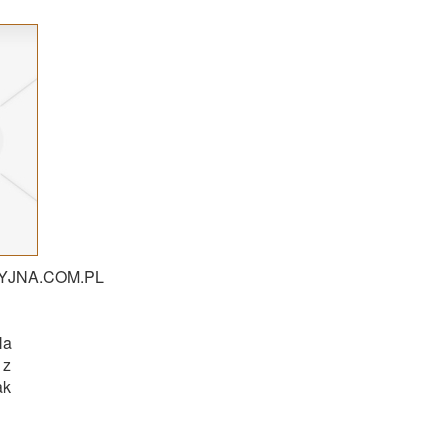
JNA.COM.PL
Na
 z
ak