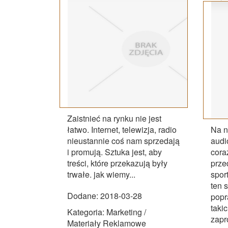
Zaistnieć na rynku nie jest
łatwo. Internet, telewizja, radio
Na n
nieustannie coś nam sprzedają
audi
i promują. Sztuka jest, aby
cora
treści, które przekazują były
prze
trwałe. jak wiemy...
spor
ten 
Dodane: 2018-03-28
popr
taki
Kategoria: Marketing /
zapr
Materiały Reklamowe