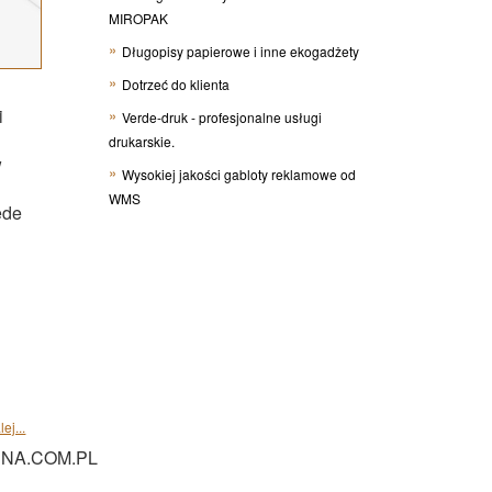
MIROPAK
Długopisy papierowe i inne ekogadżety
Dotrzeć do klienta
i
Verde-druk - profesjonalne usługi
drukarskie.
w
Wysokiej jakości gabloty reklamowe od
WMS
ede
ej...
NA.COM.PL