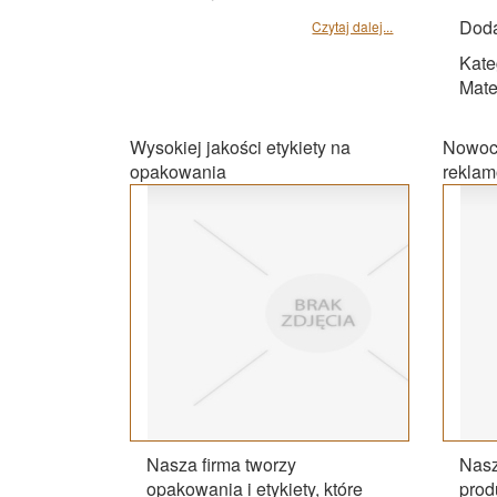
Doda
Czytaj dalej...
Kate
Mate
Wysokiej jakości etykiety na
Nowocz
opakowania
rekla
Nasza firma tworzy
Nasz
opakowania i etykiety, które
prod