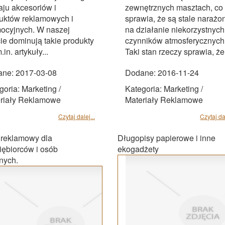
aju akcesoriów i
zewnętrznych masztach, co
uktów reklamowych i
sprawia, że są stale narażo
ocyjnych. W naszej
na działanie niekorzystnych
cie dominują takie produkty
czynników atmosferycznych
.in. artykuły...
Taki stan rzeczy sprawia, że.
ne: 2017-03-08
Dodane: 2016-11-24
goria: Marketing /
Kategoria: Marketing /
riały Reklamowe
Materiały Reklamowe
Czytaj dalej...
Czytaj dal
reklamowy dla
Długopisy papierowe i inne
iębiorców i osób
ekogadżety
nych.