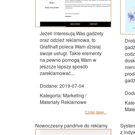
Jeżeli interesują Was gadżety
oraz odzież reklamowa, to
Drob
Grafihaft poleca Wam dzisiaj
gadż
swoje usługi. Takie elementy
codz
na pewno pomogą Wam w
dosk
jeszcze lepszy sposób
nien
zareklamować...
prod
gadż
Dodane: 2019-07-04
Doda
Kategoria: Marketing /
Materiały Reklamowe
Kate
Mate
Czytaj dalej...
Nowoczesny pandrive do reklamy
System
z indy