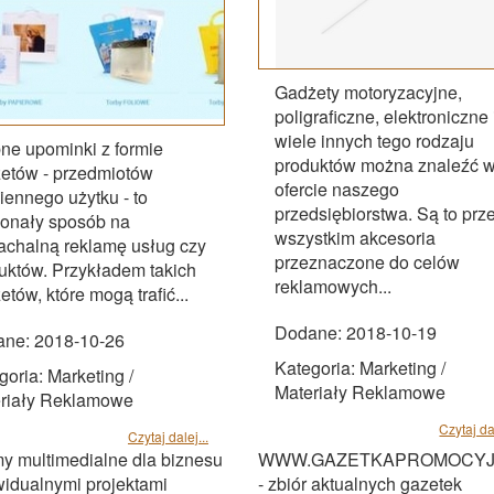
Gadżety motoryzacyjne,
poligraficzne, elektroniczne 
wiele innych tego rodzaju
ne upominki z formie
produktów można znaleźć 
etów - przedmiotów
ofercie naszego
iennego użytku - to
przedsiębiorstwa. Są to prz
onały sposób na
wszystkim akcesoria
achalną reklamę usług czy
przeznaczone do celów
uktów. Przykładem takich
reklamowych...
etów, które mogą trafić...
Dodane: 2018-10-19
ne: 2018-10-26
Kategoria: Marketing /
goria: Marketing /
Materiały Reklamowe
riały Reklamowe
Czytaj dal
Czytaj dalej...
y multimedialne dla biznesu
WWW.GAZETKAPROMOCYJ
widualnymi projektami
- zbiór aktualnych gazetek