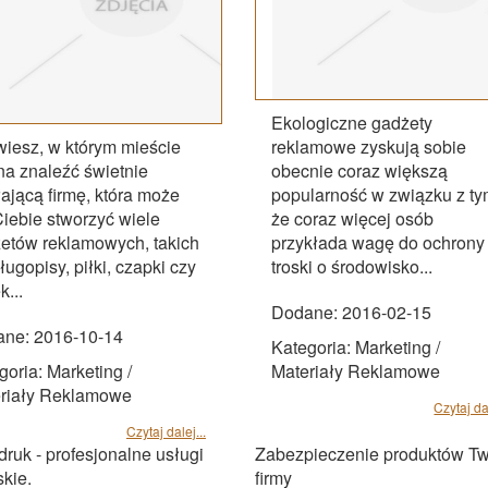
Ekologiczne gadżety
wiesz, w którym mieście
reklamowe zyskują sobie
a znaleźć świetnie
obecnie coraz większą
łającą firmę, która może
popularność w związku z ty
Ciebie stworzyć wiele
że coraz więcej osób
etów reklamowych, takich
przykłada wagę do ochrony 
ługopisy, piłki, czapki czy
troski o środowisko...
k...
Dodane: 2016-02-15
ne: 2016-10-14
Kategoria: Marketing /
goria: Marketing /
Materiały Reklamowe
riały Reklamowe
Czytaj dal
Czytaj dalej...
druk - profesjonalne usługi
Zabezpieczenie produktów Tw
skie.
firmy