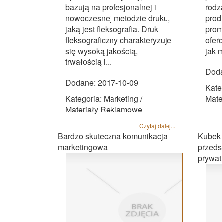
bazują na profesjonalnej i
rodz
nowoczesnej metodzie druku,
prod
jaką jest fleksografia. Druk
prom
fleksograficzny charakteryzuje
ofer
się wysoką jakością,
jak m
trwałością i...
Doda
Dodane: 2017-10-09
Kate
Kategoria: Marketing /
Mate
Materiały Reklamowe
Czytaj dalej...
Bardzo skuteczna komunikacja
Kubek 
marketingowa
przeds
prywat