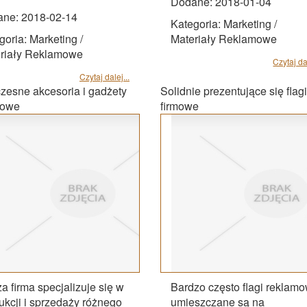
Dodane: 2018-01-04
ne: 2018-02-14
Kategoria: Marketing /
goria: Marketing /
Materiały Reklamowe
riały Reklamowe
Czytaj dal
Czytaj dalej...
esne akcesoria i gadżety
Solidnie prezentujące się flagi
mowe
firmowe
a firma specjalizuje się w
Bardzo często flagi reklam
ukcji i sprzedaży różnego
umieszczane są na