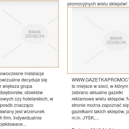
promocyjnych wielu sklepów!
owoczesne instalacje
owizualne decyduje się
WWW.GAZETKAPROMOCY
z większa grupa
to miejsce w sieci, w którym
dsiębiorstw, obiektów
zebrano aktualne gazetki
towych czy hotelarskich, w
reklamowe wielu sklepów. 
sposób znacząco
stronie można zapoznać się
awiany jest wizerunek
gazetkami takich sklepów, j
ch firm. Indywidualnie
m.in. JYSK,...
ojektowane...