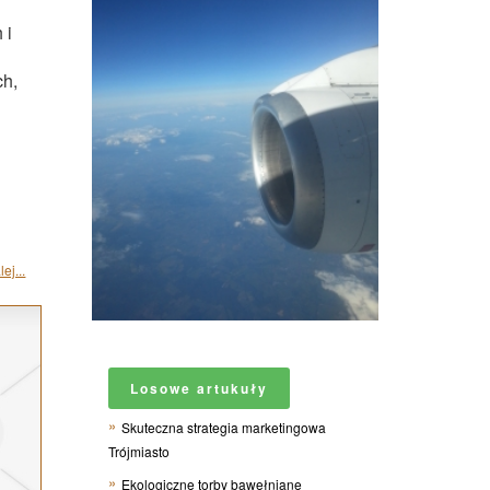
 i
ch,
ej...
Losowe artukuły
Skuteczna strategia marketingowa
Trójmiasto
Ekologiczne torby bawełniane