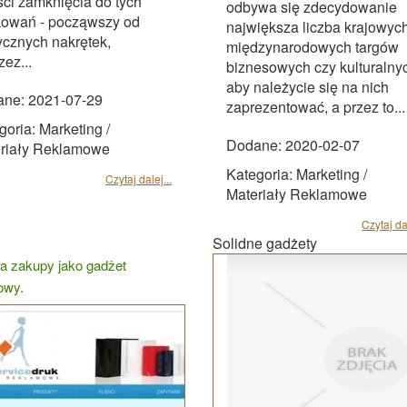
ści zamknięcia do tych
odbywa się zdecydowanie
owań - począwszy od
największa liczba krajowych
ycznych nakrętek,
międzynarodowych targów
zez...
biznesowych czy kulturalny
aby należycie się na nich
ne: 2021-07-29
zaprezentować, a przez to...
goria: Marketing /
Dodane: 2020-02-07
riały Reklamowe
Kategoria: Marketing /
Czytaj dalej...
Materiały Reklamowe
Czytaj dal
Solidne gadżety
na zakupy jako gadżet
owy.