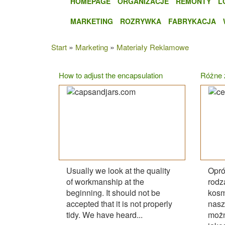
HOMEPAGE
ORGANIZACJE
REMONTY
L
MARKETING
ROZRYWKA
FABRYKACJA
»
»
Start
Marketing
Materiały Reklamowe
How to adjust the encapsulation
Różne 
Usually we look at the quality
Opró
of workmanship at the
rod
beginning. It should not be
kosm
accepted that it is not properly
nasz
tidy. We have heard...
możn