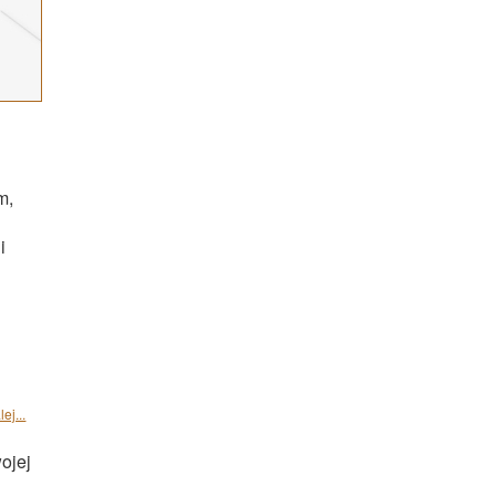
m,
i
ej...
ojej