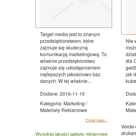
Target media jest to znanym
przedsiębiorstwem, które
Nie 
zajmuje się skuteczną
możn
komunikacją marketingową. To
dzia
właśnie przedsiębiorstwo
dla 
zajmuje się udostępnianiem
gadż
najlepszych jakościowo baz
jak d
danych. W tej właśnie...
kube
Dodane: 2016-11-10
Doda
Kategoria: Marketing /
Kate
Materiały Reklamowe
Mate
Czytaj dalej...
Verde-
drukar
Wysokiej jakości gabloty reklamowe