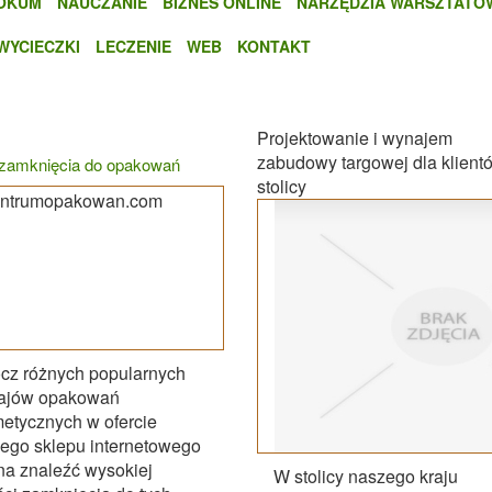
OKUM
NAUCZANIE
BIZNES ONLINE
NARZĘDZIA WARSZTATO
WYCIECZKI
LECZENIE
WEB
KONTAKT
Projektowanie i wynajem
zabudowy targowej dla klient
zamknięcia do opakowań
stolicy
cz różnych popularnych
zajów opakowań
etycznych w ofercie
ego sklepu internetowego
a znaleźć wysokiej
W stolicy naszego kraju