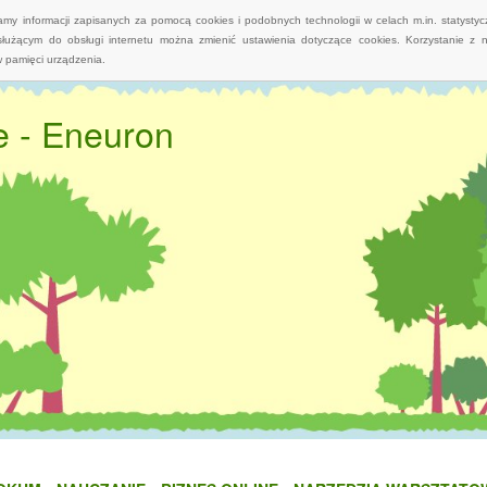
wamy informacji zapisanych za pomocą cookies i podobnych technologii w celach m.in. statyst
służącym do obsługi internetu można zmienić ustawienia dotyczące cookies. Korzystanie z 
 pamięci urządzenia.
e - Eneuron