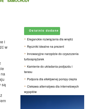
WE
SAMOCHODY
Ostatnio dodane
Eleganckie rozwiązania dla wnętrz
e i
eźć w
Ręczniki idealne na prezent
Innowacyjne narzędzie do czyszczenia
turbosprężarek
z
Kamienie do układania podjazdu i
cie
tarasu
 na
aju
Podpora dla efektywnej pompy ciepła
w są
Ciekawa alternatywa dla internetowych
wypędów
eż
niem