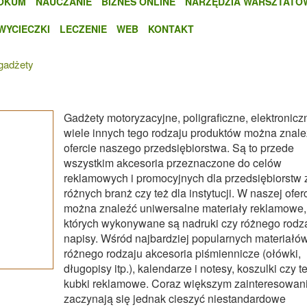
OKUM
NAUCZANIE
BIZNES ONLINE
NARZĘDZIA WARSZTATO
WYCIECZKI
LECZENIE
WEB
KONTAKT
 gadżety
Gadżety motoryzacyjne, poligraficzne, elektroniczn
wiele innych tego rodzaju produktów można znal
ofercie naszego przedsiębiorstwa. Są to przede
wszystkim akcesoria przeznaczone do celów
reklamowych i promocyjnych dla przedsiębiorstw 
różnych branż czy też dla instytucji. W naszej ofer
można znaleźć uniwersalne materiały reklamowe,
których wykonywane są nadruki czy różnego rodz
napisy. Wśród najbardziej popularnych materiałó
różnego rodzaju akcesoria piśmiennicze (ołówki,
długopisy itp.), kalendarze i notesy, koszulki czy t
kubki reklamowe. Coraz większym zainteresowa
zaczynają się jednak cieszyć niestandardowe