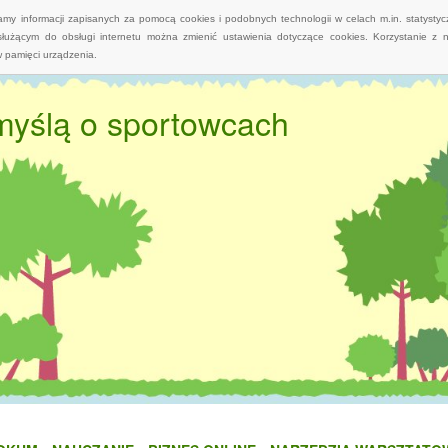
wamy informacji zapisanych za pomocą cookies i podobnych technologii w celach m.in. statyst
służącym do obsługi internetu można zmienić ustawienia dotyczące cookies. Korzystanie z 
 pamięci urządzenia.
myślą o sportowcach