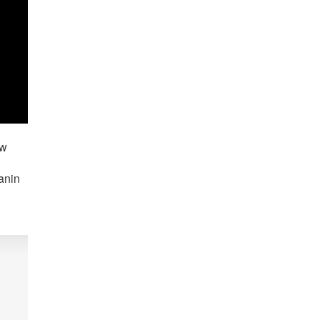
ów
anin