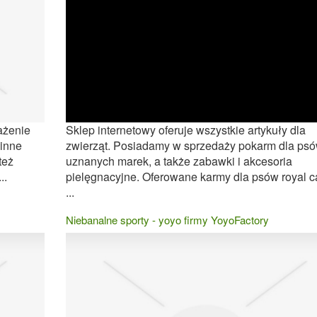
ażenie
Sklep internetowy oferuje wszystkie artykuły dla
 inne
zwierząt. Posiadamy w sprzedaży pokarm dla ps
też
uznanych marek, a także zabawki i akcesoria
..
pielęgnacyjne. Oferowane karmy dla psów royal c
...
Niebanalne sporty - yoyo firmy YoyoFactory