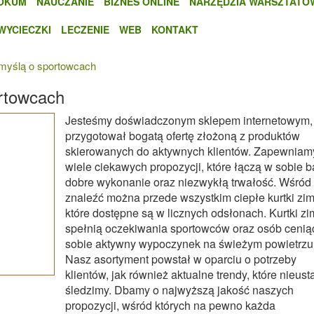
OKUM
NAUCZANIE
BIZNES ONLINE
NARZĘDZIA WARSZTATO
WYCIECZKI
LECZENIE
WEB
KONTAKT
myślą o sportowcach
rtowcach
Jesteśmy doświadczonym sklepem internetowym, 
przygotował bogatą ofertę złożoną z produktów
skierowanych do aktywnych klientów. Zapewniam
wiele ciekawych propozycji, które łączą w sobie 
dobre wykonanie oraz niezwykłą trwałość. Wśród 
znaleźć można przede wszystkim ciepłe kurtki zi
które dostępne są w licznych odsłonach. Kurtki z
spełnią oczekiwania sportowców oraz osób cenią
sobie aktywny wypoczynek na świeżym powietrzu
Nasz asortyment powstał w oparciu o potrzeby
klientów, jak również aktualne trendy, które nieust
śledzimy. Dbamy o najwyższą jakość naszych
propozycji, wśród których na pewno każda