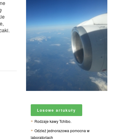
lne
ę
ie
e,
caki.
Losowe artukuły
Rodzaje kawy Tchibo.
Odzież jednorazowa pomocna w
laboratoriach