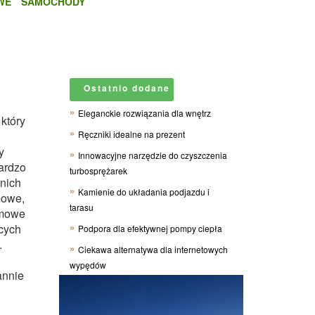
WE
SAMOCHODY
Ostatnio dodane
Eleganckie rozwiązania dla wnętrz
który
Ręczniki idealne na prezent
y
Innowacyjne narzędzie do czyszczenia
bardzo
turbosprężarek
nich
Kamienie do układania podjazdu i
mowe,
tarasu
imowe
cych
Podpora dla efektywnej pompy ciepła
.
Ciekawa alternatywa dla internetowych
wypędów
annie