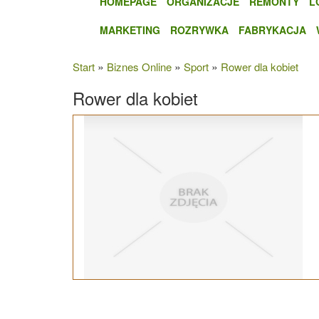
HOMEPAGE
ORGANIZACJE
REMONTY
L
MARKETING
ROZRYWKA
FABRYKACJA
»
»
»
Start
Biznes Online
Sport
Rower dla kobiet
Rower dla kobiet