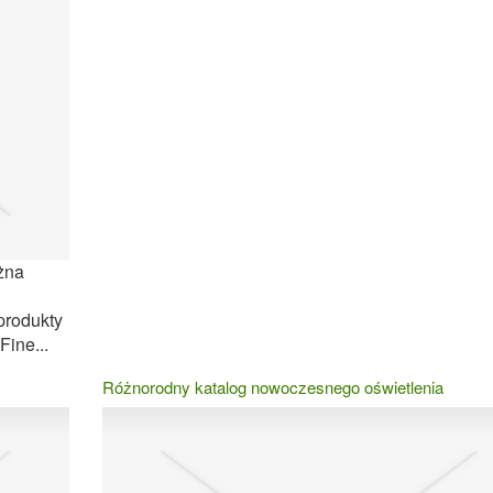
żna
produkty
Fine...
Różnorodny katalog nowoczesnego oświetlenia