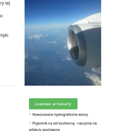
y tej
ki
ięki
Losowe artukuły
Nowoczesne hydrograficzne wzory
Pojemnik na sól kuchenną - naczynia na
artykuły spożywcze