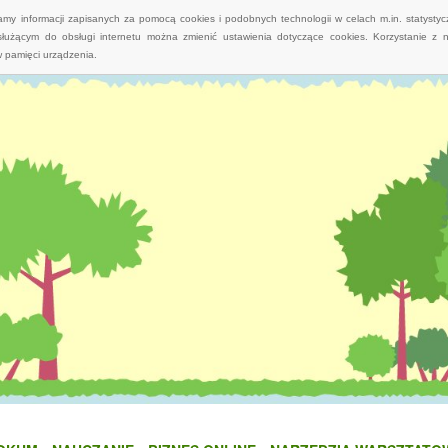
wamy informacji zapisanych za pomocą cookies i podobnych technologii w celach m.in. statyst
służącym do obsługi internetu można zmienić ustawienia dotyczące cookies. Korzystanie z 
 pamięci urządzenia.