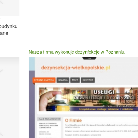
z
 budynku
wane
.
Nasza firma wykonuje dezynfekcje w Poznaniu.