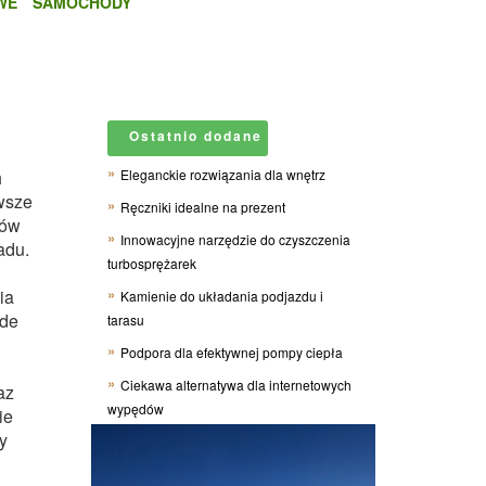
WE
SAMOCHODY
Ostatnio dodane
h
Eleganckie rozwiązania dla wnętrz
wsze
Ręczniki idealne na prezent
ków
Innowacyjne narzędzie do czyszczenia
adu.
turbosprężarek
ia
Kamienie do układania podjazdu i
ede
tarasu
Podpora dla efektywnej pompy ciepła
Ciekawa alternatywa dla internetowych
az
wypędów
ie
y