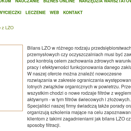
OKUM
NAUCZANIE
BIZNES ONLINE
NARZĘDZIA WARSZTATO
WYCIECZKI
LECZENIE
WEB
KONTAKT
e z LZO
Bilans LZO w różnego rodzaju przedsiębiorstwac
przemysłowych czy oczyszczalniach musi być za
pod kontrolą celem zachowania zdrowych warun
pracy i efektywności funkcjonowania danego zakł
W naszej ofercie można znaleźć nowoczesne
rozwiązania w zakresie ograniczania występowan
lotnych związków organicznych w powietrzu. Prz
wszystkim chodzi o nowe rodzaje filtrów z węglem
aktywnym - w tym filtrów świecowych i złożowych.
Specjaliści naszej firmy świadczą także porady or
organizują szkolenia mające na celu zapoznawan
klientom z takimi zagadnieniami jak bilans LZO cz
sposoby filtracji.