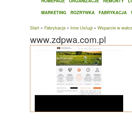
HOMEPAGE
ORGANIZACJE
REMONTY
L
MARKETING
ROZRYWKA
FABRYKACJA
»
»
»
Start
Fabrykacja
Inne Usługi
Wsparcie w walc
www.zdpwa.com.pl