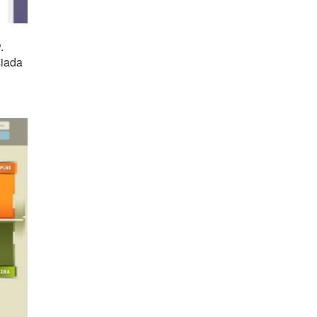
.
siada