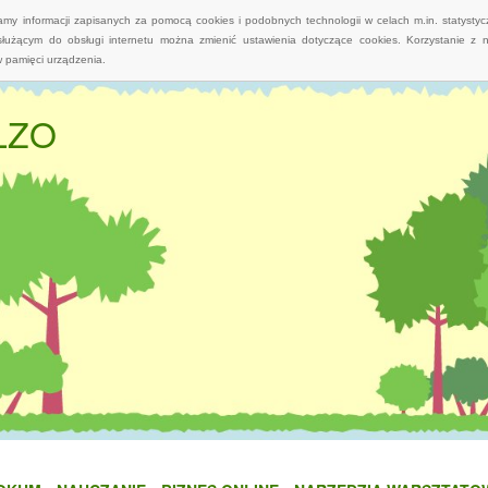
wamy informacji zapisanych za pomocą cookies i podobnych technologii w celach m.in. statyst
służącym do obsługi internetu można zmienić ustawienia dotyczące cookies. Korzystanie z 
 pamięci urządzenia.
 LZO