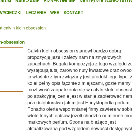
OKUM
NAUCZANIE
BIZNES ONLINE
NARZĘDZIA WARSZTATO
WYCIECZKI
LECZENIE
WEB
KONTAKT
 calvin klein obsession
in-obsession
Calvin klein obsession stanowi bardzo dobrą
propozycję jeżeli zależy nam na zmysłowych
zapachach. Bogata kompozycja z tego względu ż
występują tutaj zarówno nuty kwiatowe oraz owo
to właśnie z tym związany jest produkt tego typu. 
kolei pełny opis łącznie z miejscami, gdzie mamy
możliwość zaopatrzenia się w calvin klein obsess
po atrakcyjnej cenie jest w stanie zaoferować nam
przedsiębiorstwo jakim jest Encyklopedia perfum.
Ponadto oferta wspomnianej firmy zawiera w sobi
wiele innych opisów jeżeli chodzi o odmienne mo
markowych perfum. Strona na bieżąco jest
aktualizowana pod względem nowości dostępnyc