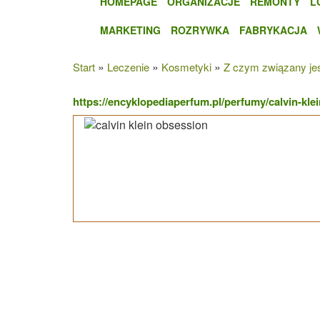
HOMEPAGE
ORGANIZACJE
REMONTY
L
MARKETING
ROZRYWKA
FABRYKACJA
»
»
»
Start
Leczenie
Kosmetyki
Z czym związany jest
https://encyklopediaperfum.pl/perfumy/calvin-kle