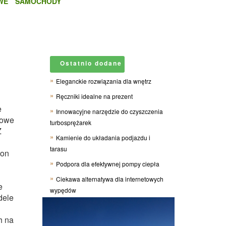
WE
SAMOCHODY
Ostatnio dodane
Eleganckie rozwiązania dla wnętrz
Ręczniki idealne na prezent
e
Innowacyjne narzędzie do czyszczenia
cowe
turbosprężarek
Z
Kamienie do układania podjazdu i
tarasu
ion
Podpora dla efektywnej pompy ciepła
Ciekawa alternatywa dla internetowych
e
wypędów
dele
h na