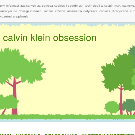
wamy informacji zapisanych za pomocą cookies i podobnych technologii w celach m.in. statyst
służącym do obsługi internetu można zmienić ustawienia dotyczące cookies. Korzystanie z 
 pamięci urządzenia.
 calvin klein obsession