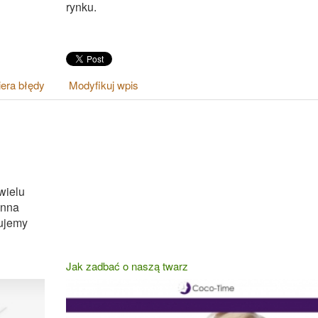
rynku.
era błędy
Modyfikuj wpis
wielu
inna
tujemy
Jak zadbać o naszą twarz