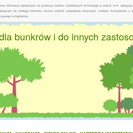
wamy informacji zapisanych za pomocą cookies i podobnych technologii w celach m.in. statyst
służącym do obsługi internetu można zmienić ustawienia dotyczące cookies. Korzystanie z 
 pamięci urządzenia.
 dla bunkrów i do innych zasto