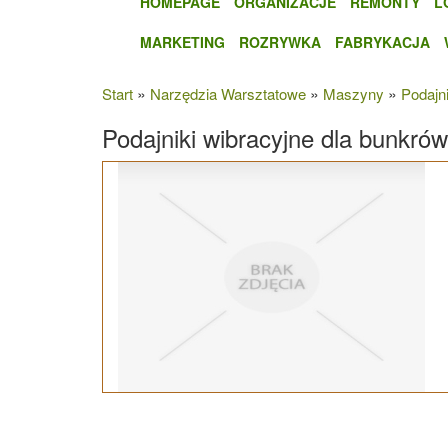
HOMEPAGE
ORGANIZACJE
REMONTY
L
MARKETING
ROZRYWKA
FABRYKACJA
»
»
»
Start
Narzędzia Warsztatowe
Maszyny
Podajn
Podajniki wibracyjne dla bunkró