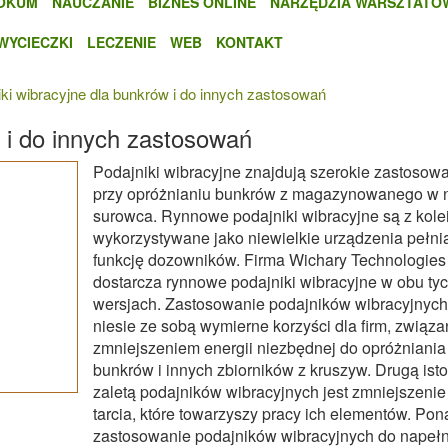
OKUM
NAUCZANIE
BIZNES ONLINE
NARZĘDZIA WARSZTATO
WYCIECZKI
LECZENIE
WEB
KONTAKT
iki wibracyjne dla bunkrów i do innych zastosowań
w i do innych zastosowań
Podajniki wibracyjne znajdują szerokie zastosow
przy opróżnianiu bunkrów z magazynowanego w 
surowca. Rynnowe podajniki wibracyjne są z kole
wykorzystywane jako niewielkie urządzenia pełni
funkcję dozowników. Firma Wichary Technologies
dostarcza rynnowe podajniki wibracyjne w obu ty
wersjach. Zastosowanie podajników wibracyjnych
niesie ze sobą wymierne korzyści dla firm, związa
zmniejszeniem energii niezbędnej do opróżniania
bunkrów i innych zbiorników z kruszyw. Drugą isto
zaletą podajników wibracyjnych jest zmniejszenie
tarcia, które towarzyszy pracy ich elementów. Pon
zastosowanie podajników wibracyjnych do napełn