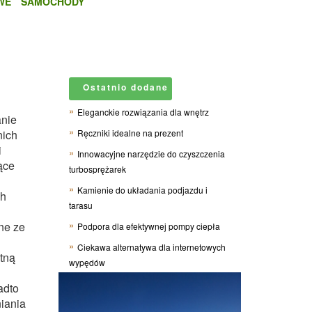
WE
SAMOCHODY
Ostatnio dodane
Eleganckie rozwiązania dla wnętrz
anie
nich
Ręczniki idealne na prezent
i
Innowacyjne narzędzie do czyszczenia
ące
turbosprężarek
Kamienie do układania podjazdu i
ch
tarasu
ne ze
Podpora dla efektywnej pompy ciepła
Ciekawa alternatywa dla internetowych
tną
wypędów
adto
iania