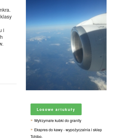
nkra.
 klasy
 i
ch
w.
Losowe artukuły
Wytrzymałe kubki do granity
Ekspres do kawy - wypożyczalnia i sklep
Tchibo.