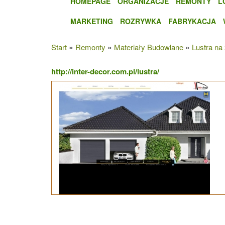
HOMEPAGE
ORGANIZACJE
REMONTY
L
MARKETING
ROZRYWKA
FABRYKACJA
»
»
»
Start
Remonty
Materiały Budowlane
Lustra na
http://inter-decor.com.pl/lustra/