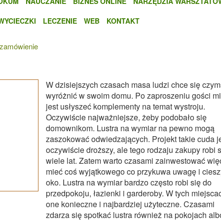
OKUM
NAUCZANIE
BIZNES ONLINE
NARZĘDZIA WARSZTATO
WYCIECZKI
LECZENIE
WEB
KONTAKT
 zamówienie
W dzisiejszych czasach masa ludzi chce się czym
wyróżnić w swoim domu. Po zaproszeniu gości mi
jest usłyszeć komplementy na temat wystroju.
Oczywiście najważniejsze, żeby podobało się
domownikom. Lustra na wymiar na pewno mogą
zaszokować odwiedzających. Projekt takie cuda j
oczywiście droższy, ale tego rodzaju zakupy robi 
wiele lat. Zatem warto czasami zainwestować więc
mieć coś wyjątkowego co przykuwa uwagę i ciesz
oko. Lustra na wymiar bardzo często robi się do
przedpokoju, łazienki i garderoby. W tych miejsca
one konieczne i najbardziej użyteczne. Czasami
zdarza się spotkać lustra również na pokojach alb