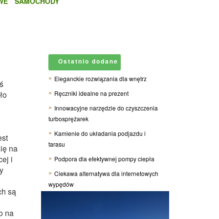
WE
SAMOCHODY
Ostatnio dodane
Eleganckie rozwiązania dla wnętrz
ś
ło
Ręczniki idealne na prezent
Innowacyjne narzędzie do czyszczenia
turbosprężarek
Kamienie do układania podjazdu i
est
tarasu
się na
ej i
Podpora dla efektywnej pompy ciepła
y
Ciekawa alternatywa dla internetowych
wypędów
ch są
o na