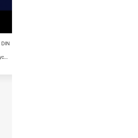
y DIN
c...