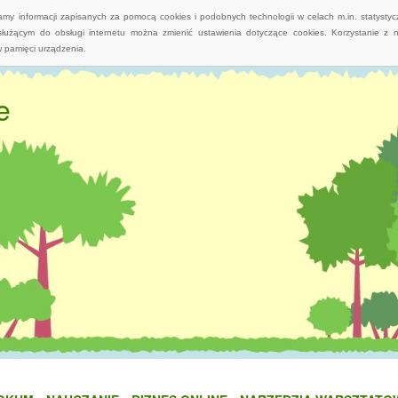
wamy informacji zapisanych za pomocą cookies i podobnych technologii w celach m.in. statyst
służącym do obsługi internetu można zmienić ustawienia dotyczące cookies. Korzystanie z 
 pamięci urządzenia.
e