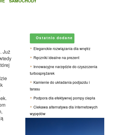
WE
SAMOCHODY
Ostatnio dodane
Eleganckie rozwiązania dla wnętrz
. Już
 wtedy
Ręczniki idealne na prezent
tórej
Innowacyjne narzędzie do czyszczenia
turbosprężarek
dzie
Kamienie do układania podjazdu i
ak
tarasu
y
ek.
Podpora dla efektywnej pompy ciepła
tom
Ciekawa alternatywa dla internetowych
m,
wypędów
ją