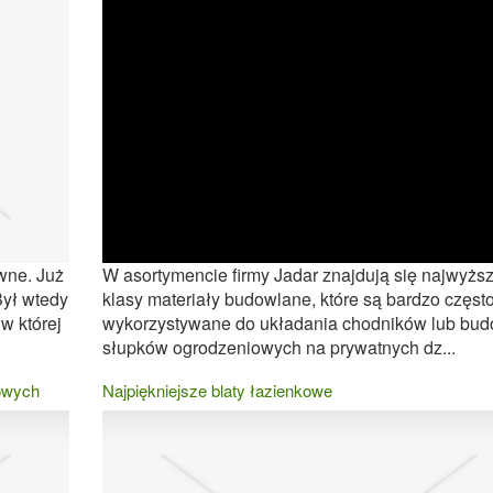
wne. Już
W asortymencie firmy Jadar znajdują się najwyższ
 Był wtedy
klasy materiały budowlane, które są bardzo częst
w której
wykorzystywane do układania chodników lub bu
słupków ogrodzeniowych na prywatnych dz...
owych
Najpiękniejsze blaty łazienkowe