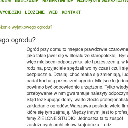
OKUM
NAUCZANIE
BIZNES ONLINE
NARZĘDZIA WARSZTATO
WYCIECZKI
LECZENIE
WEB
KONTAKT
łożenie wyjątkowego ogrodu?
wego ogrodu?
Ogród przy domu to miejsce prawdziwie czarowne
jako takie jawił się w literaturze staropolskiej. Był
więc miejscem odpoczynku, ale i przestrzenią, w k
rodzina, przyjaciele spędzali wolny czas i czuli się
bezpiecznie. Dzisiaj, choć realia się zmieniają, lu
nadal kochają przestrzeń ogrodu. Miejsce to jedn
powinno być odpowiednio urządzone. Tylko wted
przebywanie w nim gwarantuje należyty odpoczyn
Stąd też kupując domy, warto zlecić profesjonalis
zakładanie ogrodów. Warszawa posiada wiele fir
które się tym zajmują. Między innymi jest to profes
firmy ZIELONE STUDIO. Jednostka ta to zespół
zasłużonych architektów krajobrazu. Ludzi