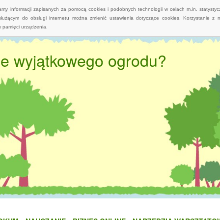
wamy informacji zapisanych za pomocą cookies i podobnych technologii w celach m.in. statyst
służącym do obsługi internetu można zmienić ustawienia dotyczące cookies. Korzystanie z 
 pamięci urządzenia.
nie wyjątkowego ogrodu?