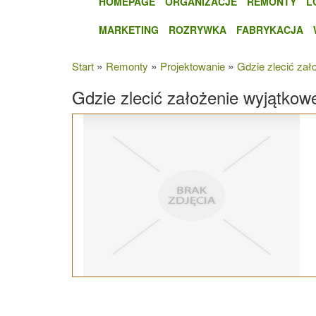
HOMEPAGE
ORGANIZACJE
REMONTY
L
MARKETING
ROZRYWKA
FABRYKACJA
»
»
»
Start
Remonty
Projektowanie
Gdzie zlecić za
Gdzie zlecić założenie wyjątko