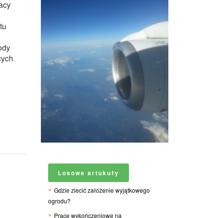
acy
tu
ody
cych
Losowe artukuły
Gdzie zlecić założenie wyjątkowego
ogrodu?
Prace wykończeniowe na