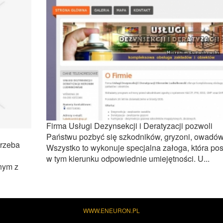
Firma Usługi Dezynsekcji i Deratyzacji pozwoli
Państwu pozbyć się szkodników, gryzoni, owadów
rzeba
Wszystko to wykonuje specjalna załoga, która po
w tym kierunku odpowiednie umiejętności. U...
nym z
WWW.ENEURON.PL