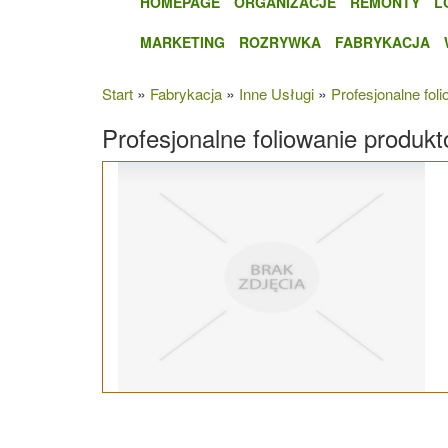
HOMEPAGE
ORGANIZACJE
REMONTY
L
MARKETING
ROZRYWKA
FABRYKACJA
»
»
»
Start
Fabrykacja
Inne Usługi
Profesjonalne fo
Profesjonalne foliowanie produ