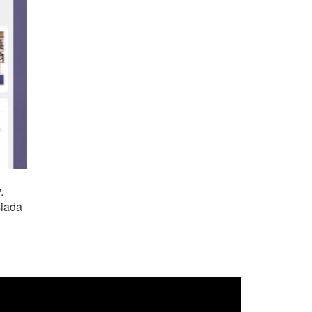
.
siada