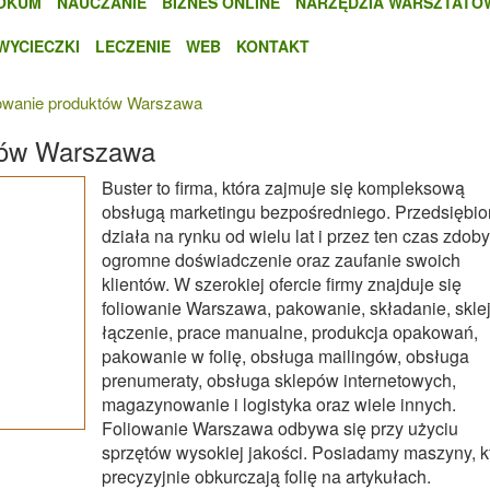
OKUM
NAUCZANIE
BIZNES ONLINE
NARZĘDZIA WARSZTATO
WYCIECZKI
LECZENIE
WEB
KONTAKT
liowanie produktów Warszawa
któw Warszawa
Buster to firma, która zajmuje się kompleksową
obsługą marketingu bezpośredniego. Przedsiębio
działa na rynku od wielu lat i przez ten czas zdoby
ogromne doświadczenie oraz zaufanie swoich
klientów. W szerokiej ofercie firmy znajduje się
foliowanie Warszawa, pakowanie, składanie, sklej
łączenie, prace manualne, produkcja opakowań,
pakowanie w folię, obsługa mailingów, obsługa
prenumeraty, obsługa sklepów internetowych,
magazynowanie i logistyka oraz wiele innych.
Foliowanie Warszawa odbywa się przy użyciu
sprzętów wysokiej jakości. Posiadamy maszyny, k
precyzyjnie obkurczają folię na artykułach.