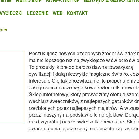
OKUM
NAUCZANIE
BIZNES ONLINE
NARZĘDZIA WARSZTATO
WYCIECZKI
LECZENIE
WEB
KONTAKT
iane
Poszukujesz nowych ozdobnych źródeł światła? 
ma nic lepszego niż najzwyklejsze w świecie świe
To produkty, które od bardzo dawna towarzyszą
cywilizacji i dają niezwykle magiczne światło. Jeże
interesuje Cię takie rozwiązanie, to proponujemy 
całego serca nasze wyjątkowe świeczniki drewni
Sklep internetowy, który prowadzimy oferuje szero
wachlarz świeczników, z najlepszych gatunków d
rzeźbionych przez najlepszych majstrów. A w zas
przez maszyny na podstawie ich projektów. Dołąc
nas i wypróbuj nasze świeczniki drewniane. Skle
gwarantuje najlepsze ceny, serdecznie zapraszam