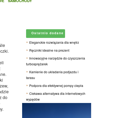
WE
SAMOCHODY
Ostatnio dodane
Eleganckie rozwiązania dla wnętrz
Nie
czki.
Ręczniki idealne na prezent
Innowacyjne narzędzie do czyszczenia
li
turbosprężarek
z
Kamienie do układania podjazdu i
ane.
tarasu
ki
rzew,
Podpora dla efektywnej pompy ciepła
adzie
Ciekawa alternatywa dla internetowych
z do
wypędów
p
y.