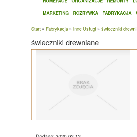
HOMEPAGE
ORGANIZACJE
REMONTY
L
MARKETING
ROZRYWKA
FABRYKACJA
»
»
»
Start
Fabrykacja
Inne Usługi
świeczniki drewn
świeczniki drewniane
Dodane: 2020-02-12