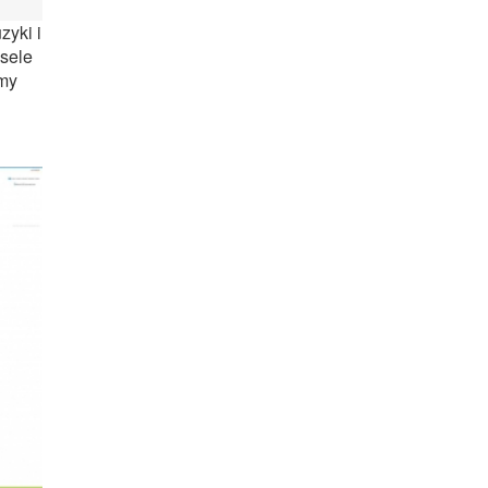
zyki i
esele
imy