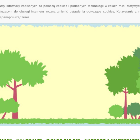
wamy informacji zapisanych za pomocą cookies i podobnych technologii w celach m.in. statyst
służącym do obsługi internetu można zmienić ustawienia dotyczące cookies. Korzystanie z 
 pamięci urządzenia.