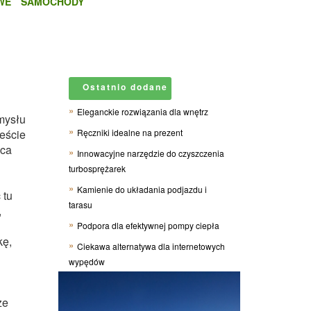
WE
SAMOCHODY
Ostatnio dodane
Eleganckie rozwiązania dla wnętrz
mysłu
eście
Ręczniki idealne na prezent
ąca
Innowacyjne narzędzie do czyszczenia
turbosprężarek
Kamienie do układania podjazdu i
 tu
tarasu
,
Podpora dla efektywnej pompy ciepła
kę,
Ciekawa alternatywa dla internetowych
wypędów
że