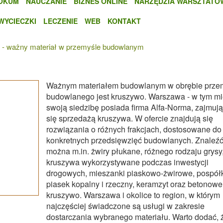
OKUM
NAUCZANIE
BIZNES ONLINE
NARZĘDZIA WARSZTATO
WYCIECZKI
LECZENIE
WEB
KONTAKT
 - ważny materiał w przemyśle budowlanym
Ważnym materiałem budowlanym w obrębie prze
budowlanego jest kruszywo. Warszawa - w tym mi
swoją siedzibę posiada firma Alfa-Norma, zajmuj
się sprzedażą kruszywa. W ofercie znajdują się
rozwiązania o różnych frakcjach, dostosowane do
konkretnych przedsięwzięć budowlanych. Znaleźć
można m.in. żwiry płukane, różnego rodzaju grysy
kruszywa wykorzystywane podczas inwestycji
drogowych, mieszanki piaskowo-żwirowe, pospół
piasek kopalny i rzeczny, keramzyt oraz betonowe
kruszywo. Warszawa i okolice to region, w którym
najczęściej świadczone są usługi w zakresie
dostarczania wybranego materiału. Warto dodać, 