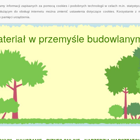
wamy informacji zapisanych za pomocą cookies i podobnych technologii w celach m.in. statyst
służącym do obsługi internetu można zmienić ustawienia dotyczące cookies. Korzystanie z 
 pamięci urządzenia.
teriał w przemyśle budowlany