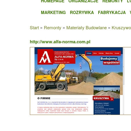
HOMEPAGE
ORGANIZACJE
REMONTY
L
MARKETING
ROZRYWKA
FABRYKACJA
»
»
»
Start
Remonty
Materiały Budowlane
Kruszywo
http://www.alfa-norma.com.pl