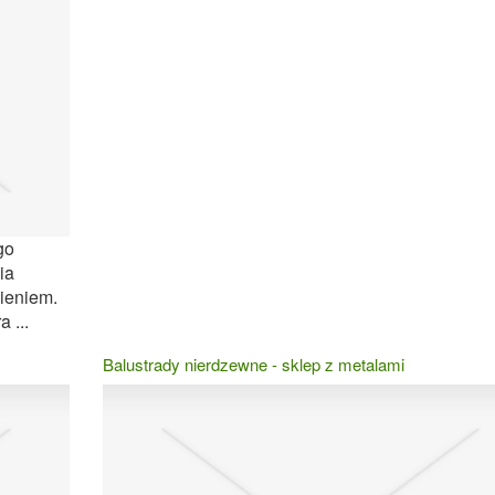
go
ia
nieniem.
 ...
Balustrady nierdzewne - sklep z metalami