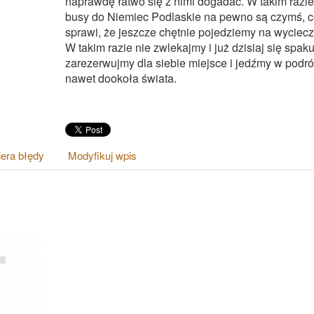
naprawdę łatwo się z nimi dogadać. W takim razie
busy do Niemiec Podlaskie na pewno są czymś, 
sprawi, że jeszcze chętnie pojedziemy na wyciecz
W takim razie nie zwlekajmy i już dzisiaj się spak
zarezerwujmy dla siebie miejsce i jedźmy w podr
nawet dookoła świata.
era błędy
Modyfikuj wpis