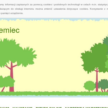
wamy informacji zapisanych za pomocą cookies i podobnych technologii w celach m.in. statyst
służącym do obsługi internetu można zmienić ustawienia dotyczące cookies. Korzystanie z 
 pamięci urządzenia.
iemiec