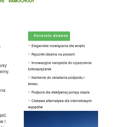
WE
SAMOCHODY
Ostatnio dodane
e
Eleganckie rozwiązania dla wnętrz
Ręczniki idealne na prezent
Innowacyjne narzędzie do czyszczenia
busy
turbosprężarek
iemy.
Kamienie do układania podjazdu i
tarasu
 na
Podpora dla efektywnej pompy ciepła
Ciekawa alternatywa dla internetowych
wypędów
gać.
w i