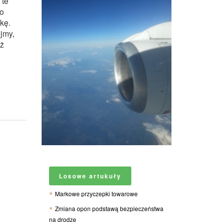
 te
co
kę.
ujmy,
óż
Losowe artukuły
Markowe przyczepki towarowe
Zmiana opon podstawą bezpieczeństwa
na drodze