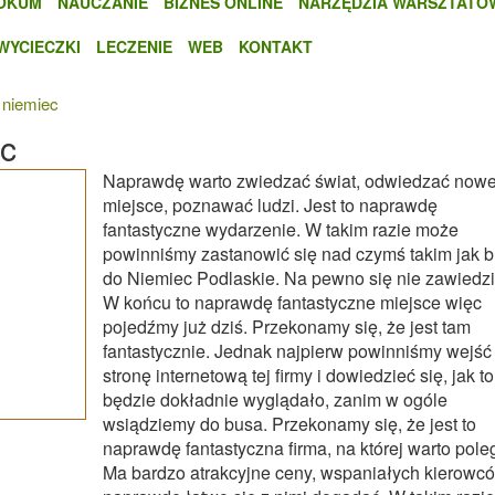
OKUM
NAUCZANIE
BIZNES ONLINE
NARZĘDZIA WARSZTATO
WYCIECZKI
LECZENIE
WEB
KONTAKT
 niemiec
ec
Naprawdę warto zwiedzać świat, odwiedzać now
miejsce, poznawać ludzi. Jest to naprawdę
fantastyczne wydarzenie. W takim razie może
powinniśmy zastanowić się nad czymś takim jak 
do Niemiec Podlaskie. Na pewno się nie zawiedz
W końcu to naprawdę fantastyczne miejsce więc
pojedźmy już dziś. Przekonamy się, że jest tam
fantastycznie. Jednak najpierw powinniśmy wejść
stronę internetową tej firmy i dowiedzieć się, jak to
będzie dokładnie wyglądało, zanim w ogóle
wsiądziemy do busa. Przekonamy się, że jest to
naprawdę fantastyczna firma, na której warto pole
Ma bardzo atrakcyjne ceny, wspaniałych kierowcó