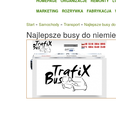
HOMEPAGE
ORGANIZACJE
REMONTY
L
MARKETING
ROZRYWKA
FABRYKACJA
»
»
»
Start
Samochody
Transport
Najlepsze busy do
Najlepsze busy do niemi