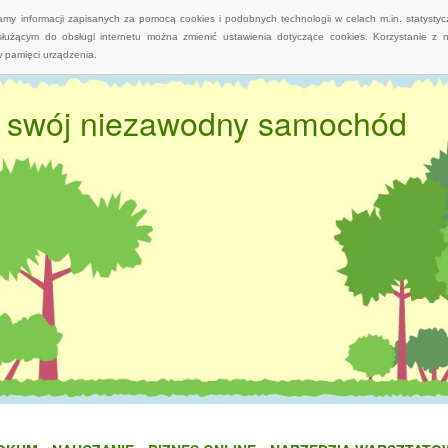
wamy informacji zapisanych za pomocą cookies i podobnych technologii w celach m.in. statyst
służącym do obsługi internetu można zmienić ustawienia dotyczące cookies. Korzystanie z 
 pamięci urządzenia.
 swój niezawodny samochód