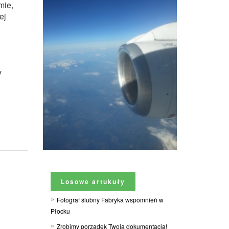
mie,
ej
y
Losowe artukuły
Fotograf ślubny Fabryka wspomnień w
Płocku
Zrobimy porządek Twoją dokumentacją!