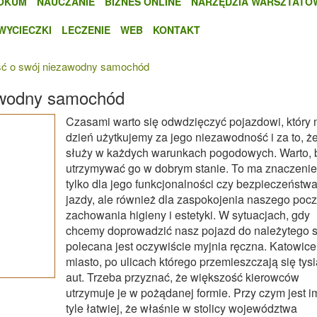
OKUM
NAUCZANIE
BIZNES ONLINE
NARZĘDZIA WARSZTATO
WYCIECZKI
LECZENIE
WEB
KONTAKT
ć o swój niezawodny samochód
awodny samochód
Czasami warto się odwdzięczyć pojazdowi, który 
dzień użytkujemy za jego niezawodność i za to, ż
służy w każdych warunkach pogodowych. Warto, 
utrzymywać go w dobrym stanie. To ma znaczenie
tylko dla jego funkcjonalności czy bezpieczeństw
jazdy, ale również dla zaspokojenia naszego poc
zachowania higieny i estetyki. W sytuacjach, gdy
chcemy doprowadzić nasz pojazd do należytego 
polecana jest oczywiście myjnia ręczna. Katowice
miasto, po ulicach którego przemieszczają się tys
aut. Trzeba przyznać, że większość kierowców
utrzymuje je w pożądanej formie. Przy czym jest i
tyle łatwiej, że właśnie w stolicy województwa