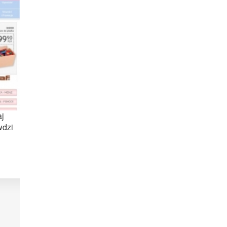
aj
wdzi