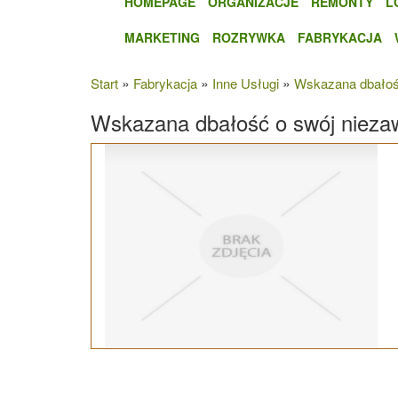
HOMEPAGE
ORGANIZACJE
REMONTY
L
MARKETING
ROZRYWKA
FABRYKACJA
»
»
»
Start
Fabrykacja
Inne Usługi
Wskazana dbałoś
Wskazana dbałość o swój niez