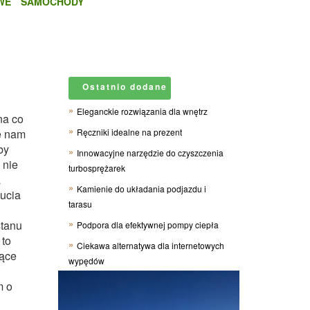
WE
SAMOCHODY
Ostatnio dodane
Eleganckie rozwiązania dla wnętrz
na co
e nam
Ręczniki idealne na prezent
by
Innowacyjne narzędzie do czyszczenia
 nie
turbosprężarek
a
Kamienie do układania podjazdu i
zucia
tarasu
stanu
Podpora dla efektywnej pompy ciepła
 to
Ciekawa alternatywa dla internetowych
iące
wypędów
m o