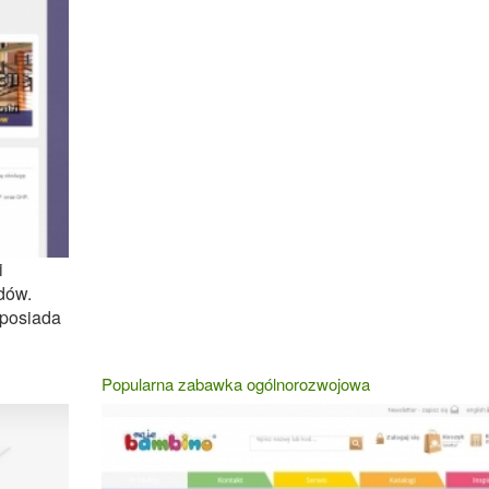
i
dów.
 posiada
Popularna zabawka ogólnorozwojowa